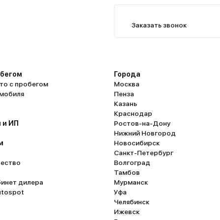
Заказать звонок
обегом
Города
то с пробегом
Москва
омобиля
Пенза
Казань
Краснодар
 и ИП
Ростов-на-Дону
Нижний Новгород
м
Новосибирск
Санкт-Петербург
ество
Волгоград
Тамбов
бинет дилера
Мурманск
utospot
Уфа
Челябинск
Ижевск