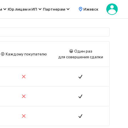
м
Юр.лицам и ИП
Партнерам
Ижевск
😀 Один раз
😡 Каждому покупателю
для совершения сделки